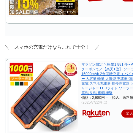
＼ スマホの充電だけならこれで十分！ ／
マラソン限定 ＼衝撃1,881円〜
クーポンで／【楽天1位】 ソー
15000mAh 2台同時充電 モバ
ー 大容量 軽量 太陽能 充電器 薄
充電 スマホ充電器 携帯充電器 
ャージャー LEDライト ソーラー
震/防災/防塵/耐衝撃
価格：2,980円～（税込、送料無
(2025/7/22時点)
楽