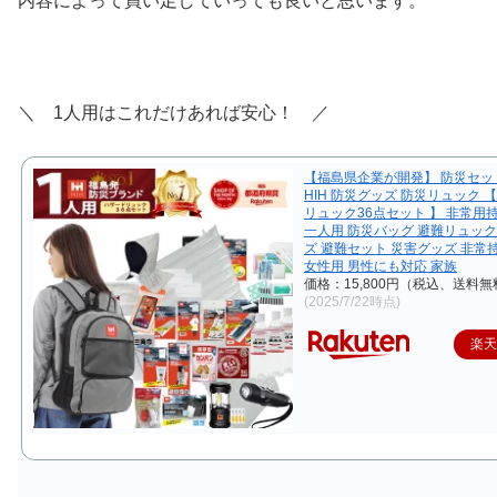
内容によって買い足していっても良いと思います。
＼ 1人用はこれだけあれば安心！ ／
【福島県企業が開発】 防災セット
HIH 防災グッズ 防災リュック 
リュック36点セット 】 非常用
一人用 防災バッグ 避難リュック
ズ 避難セット 災害グッズ 非常
女性用 男性にも対応 家族
価格：15,800円（税込、送料無
(2025/7/22時点)
楽