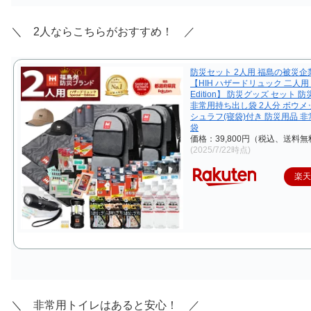
＼ 2人ならこちらがおすすめ！ ／
防災セット 2人用 福島の被災企
【HIH ハザードリュック 二人用 Sp
Edition】 防災グッズ セット 
非常用持ち出し袋 2人分 ボウメ
シュラフ(寝袋)付き 防災用品 
袋
価格：39,800円（税込、送料無
(2025/7/22時点)
楽
＼ 非常用トイレはあると安心！ ／