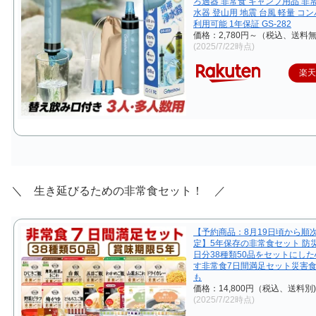
ろ過器 非常食 キャンプ用品 非
水器 登山用 地震 台風 軽量 コン
利用可能 1年保証 GS-282
価格：2,780円～（税込、送料無
(2025/7/22時点)
楽
＼ 生き延びるための非常食セット！ ／
【予約商品：8月19日頃から順
定】5年保存の非常食セット 防
日分38種類50品をセットにし
す非常食7日間満足セット災害食
も
価格：14,800円（税込、送料別)
(2025/7/22時点)