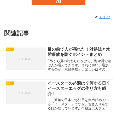
すずひ
関連記事
目の前で人が溺れた！対処法と水
暮らし
難事故を防ぐポイントまとめ
GWから夏の終わりにかけて、海や川で遊
ぶ人が増えてきます。それに伴い、増加
するのが「水難事故」。楽しいはずの夏
の思い出の空気が一変してしまいます。
もし、あなたの目の前で、人が溺れてい
たらどうしますか？まず真っ先に「助け
イースターの起源は？何する日？
暮らし
なきゃ！」という気持ち...
イースターエッグの作り方も紹
介！
ここ数年で日本でも注目を集め始めてい
る「イースター」ですが、皆さん何をす
る日か知っていますか？最近はカフェや
コンビニなどでも、イースターの時期限
定のスイーツを見かけます。カラフルで