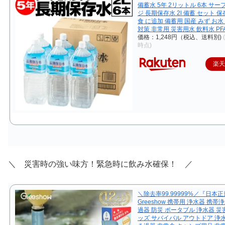
備蓄水 5年 2リットル 6本 サ
ジ 長期保存水 2l 備蓄 セット 
食 に追加 備蓄用 国産 みず お水
対策 非常用 災害用水 飲料水 PF
価格：1,248円（税込、送料別)
時点)
楽
＼ 災害時の強い味方！緊急時に飲み水確保！ ／
＼除去率99.99999%／『日本
Greeshow 携帯用 浄水器 携帯
過器 防災 ポータブル 浄水器 災
ッズ サバイバル アウトドア 浄