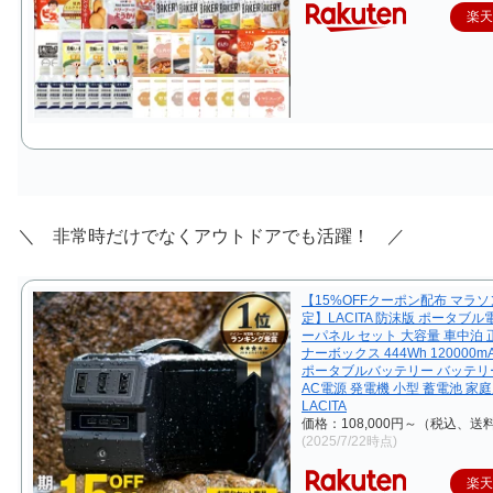
楽
＼ 非常時だけでなくアウトドアでも活躍！ ／
【15%OFFクーポン配布 マラ
定】LACITA 防沫版 ポータブル
ーパネル セット 大容量 車中泊 
ナーボックス 444Wh 120000mA
ポータブルバッテリー バッテリ
AC電源 発電機 小型 蓄電池 家庭
LACITA
価格：108,000円～（税込、送
(2025/7/22時点)
楽