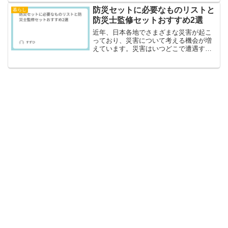
可愛くて、ついつい写真を撮りたくなり
防災セットに必要なものリストと
暮らし
ますね。なかでもイースタ...
防災士監修セットおすすめ2選
近年、日本各地でさまざまな災害が起こ
っており、災害について考える機会が増
えています。災害はいつどこで遭遇する
かわからないので、日ごろから自分の身
を守る準備をしておく必要があります。
災害時は“助け合い”と言いますが、助けて
もらう前提でいてはい...