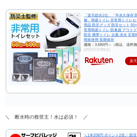
「楽天総合1位」「半永久保存 
修」簡易トイレ 非常用トイレセ
用品 防災グッズ 防災セット 50+
常用簡易トイレ 防臭袋 アウトド
防災 携帯トイレ 台風 洪水 災害
簡単使用 長期保存
価格：3,680円～（税込、送料無
(2025/7/22時点)
楽
＼ 断水時の救世主！水は必須！ ／
＼1本208円 ポイント2倍／ 防災