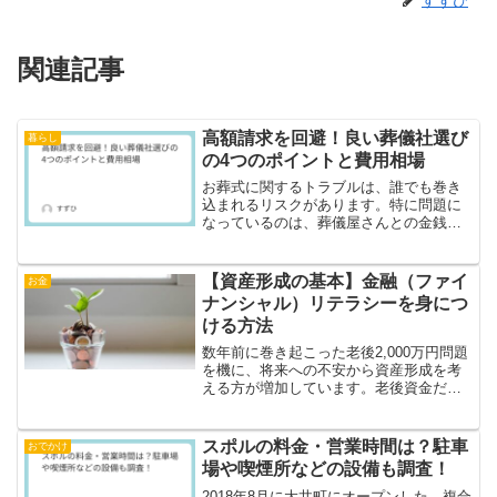
関連記事
高額請求を回避！良い葬儀社選び
暮らし
の4つのポイントと費用相場
お葬式に関するトラブルは、誰でも巻き
込まれるリスクがあります。特に問題に
なっているのは、葬儀屋さんとの金銭ト
ラブル。実際に、 葬儀にかかる料金やオ
プションの説明があいまいで、後日高額
な請求をされる 事前に見積もりしたにも
【資産形成の基本】金融（ファイ
お金
関わらず、それ以上の...
ナンシャル）リテラシーを身につ
ける方法
数年前に巻き起こった老後2,000万円問題
を機に、将来への不安から資産形成を考
える方が増加しています。老後資金だけ
でなく、子供の学費や家のローン、保険
などお金の問題は常に悩みの種…そこで
身につけたいのが金融（ファイナンシャ
スポルの料金・営業時間は？駐車
おでかけ
ル）リテラシーです...
場や喫煙所などの設備も調査！
2018年8月に大井町にオープンした、複合