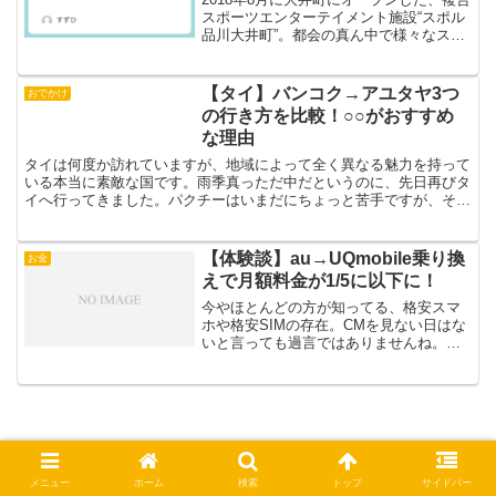
スポーツエンターテイメント施設“スポル
品川大井町”。都会の真ん中で様々なスポ
ーツを楽しむことが出来る施設として話
題になっています。そこでスポーツ好き
のわたくしスイカが、体験と言う名の潜
【タイ】バンコク→アユタヤ3つ
おでかけ
入調査をしてき...
の行き方を比較！○○がおすすめ
な理由
タイは何度か訪れていますが、地域によって全く異なる魅力を持って
いる本当に素敵な国です。雨季真っただ中だというのに、先日再びタ
イへ行ってきました。パクチーはいまだにちょっと苦手ですが、その
他のタイ料理は大好きです。(パクチー苦手なのにタイ料理...
【体験談】au→UQmobile乗り換
お金
えで月額料金が1/5に以下に！
今やほとんどの方が知ってる、格安スマ
ホや格安SIMの存在。CMを見ない日はな
いと言っても過言ではありませんね。筆
者も、毎月の高い通信費に悩まされてい
たので、“今より1/3も安くなる！”という
話を聞き、以前から気になっていまし
た。ですが、知識...
メニュー
ホーム
検索
トップ
サイドバー